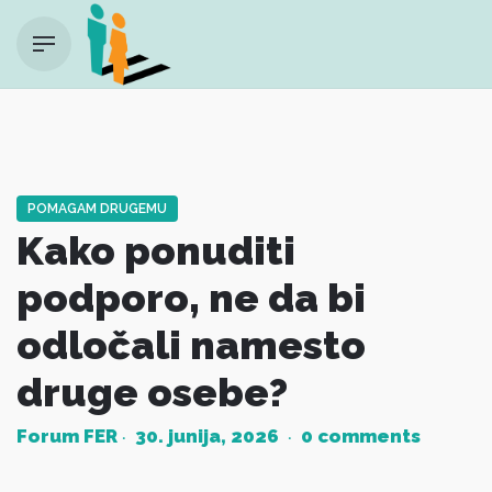
Skip
to
content
POMAGAM DRUGEMU
Kako ponuditi
podporo, ne da bi
odločali namesto
druge osebe?
Forum FER
30. junija, 2026
0 comments