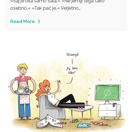
»Saj je bila samo šala.« »Ne jemlji tega tako
osebno.« »Tak pač je.« Verjetno…
Read More