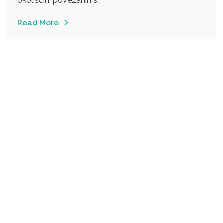
okoliščin, povezanih s…
Read More