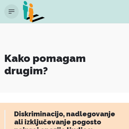
Skip
to
content
Kako pomagam
drugim?
Diskriminacijo, nadlegovanje
ali izključevanje pogosto