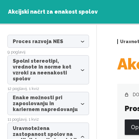
Akcijski načrt za enakost spolov
Proces razvoja NES
Uravnot
9 poglavij
Ak
Spolni stereotipi,
vrednote in norme kot
vzroki za neenakosti
spolov
12 poglavij, 1 kviz
DO
Enake možnosti pri
zaposlovanju in
Pro
kariernem napredovanju
11 poglavij, 1 kviz
Op
Uravnotežena
zastopanost spolov na