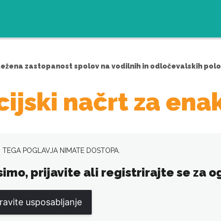
ežena zastopanost spolov na vodilnih in odločevalskih polo
cijski načrt za ena
 TEGA POGLAVJA NIMATE DOSTOPA.
simo, prijavite ali registrirajte se za
ravite usposabljanje