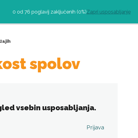
0 od 76 poglavij zaključenih (0%)
Zapri usposabljanje
žajih
kost spolov
 ogled vsebin usposabljanja.
Prijava