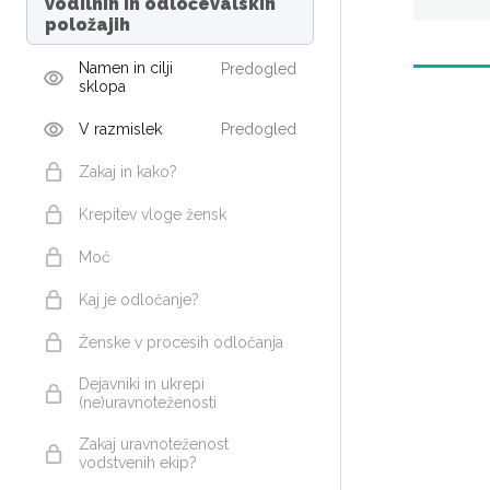
vodilnih in odločevalskih
položajih
Namen in cilji
Predogled
sklopa
Nazaj
V razmislek
Predogled
Zakaj in kako?
Krepitev vloge žensk
Moč
Kaj je odločanje?
Ženske v procesih odločanja
Dejavniki in ukrepi
(ne)uravnoteženosti
Zakaj uravnoteženost
vodstvenih ekip?