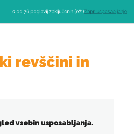
0 od 76 poglavij zaključenih (0%)
Zapri usposabljanje
i revščini in
 ogled vsebin usposabljanja.