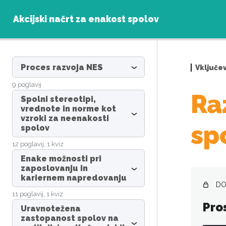
Akcijski načrt za enakost spolov
Proces razvoja NES
Vključev
9 poglavij
Ra
Spolni stereotipi,
vrednote in norme kot
vzroki za neenakosti
sp
spolov
12 poglavij, 1 kviz
Enake možnosti pri
zaposlovanju in
kariernem napredovanju
DO
11 poglavij, 1 kviz
Pro
Uravnotežena
zastopanost spolov na