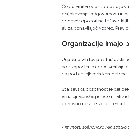
Če po vrnitvi opazite, da se je 
pričakovanja, odgovornosti in na
pogovor opozori na težave, ki jih
ali za ponavljajoč vzorec. Prav
Organizacije imajo
Uspešna vrnitev po starševski o
se z zaposlenimi pred vrnitvijo p
na podlagi njihovih kompetenc,
Starševska odsotnost je del del
ambicij. Vprašanje zato ni, ali s
ponovno razvije svoj potencial in
Aktivnosti sofinancira Ministrstvo