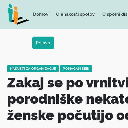
Skip
to
Domov
O enakosti spolov
O spolni dis
content
Prijava
NASVETI ZA ORGANIZACIJE
POMAGAM SEBI
Zakaj se po vrnitvi
porodniške nekat
ženske počutijo o