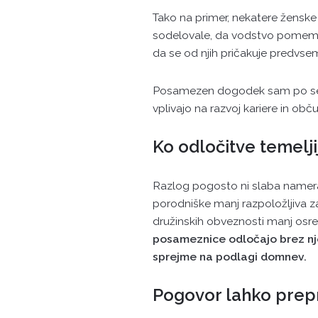
Tako na primer, nekatere ženske 
sodelovale, da vodstvo pomembn
da se od njih pričakuje predvsem
Posamezen dogodek sam po seb
vplivajo na razvoj kariere in obč
Ko odločitve temelj
Razlog pogosto ni slaba namera,
porodniške manj razpoložljiva z
družinskih obveznosti manj osr
posameznice odločajo brez nje.
sprejme na podlagi domnev.
Pogovor lahko prep