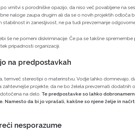
po vrnitvi s porodniške opazijo, da niso več povabljene na ses
e naloge zaupa drugim ali da se o novih projektih odloča bre
 stabilnost in zanesljivost, ne pa tudi prevzemanje odgovornej
i še ne pomeni diskriminacije. Če pa se takšne spremembe
utek pripadnosti organizaciji.
ijo na predpostavkah
 temveč stereotipi o materinstvu. Vodje lahko domnevajo, da
a zahtevnejše projekte, da ne bo želela prevzemati dodatnih o
edotočena na delo.
Te predpostavke so lahko dobronamerne
 Namesto da bi jo vprašali, kakšne so njene želje in načrt
reči nesporazume