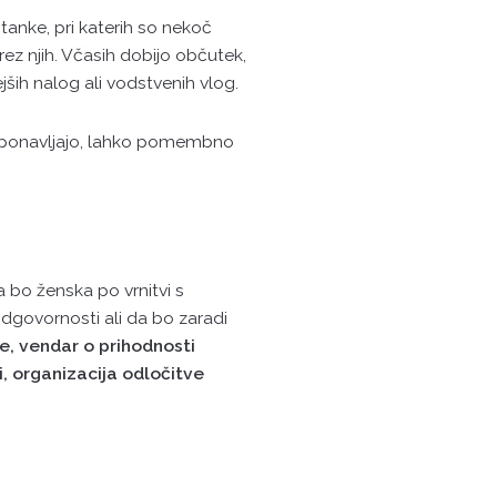
tanke, pri katerih so nekoč
z njih. Včasih dobijo občutek,
ših nalog ali vodstvenih vlog.
 ponavljajo, lahko pomembno
 bo ženska po vrnitvi s
dgovornosti ali da bo zaradi
, vendar o prihodnosti
i, organizacija odločitve