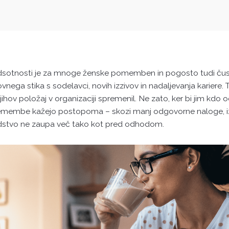
odsotnosti je za mnoge ženske pomemben in pogosto tudi čust
ovnega stika s sodelavci, novih izzivov in nadaljevanja kariere
njihov položaj v organizaciji spremenil. Ne zato, ker bi jim kdo 
emembe kažejo postopoma – skozi manj odgovorne naloge, iz
vodstvo ne zaupa več tako kot pred odhodom.