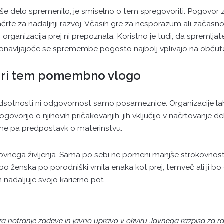
vaše delo spremenilo, je smiselno o tem spregovoriti. Pogovor
črte za nadaljnji razvoj. Včasih gre za nesporazum ali začasno
 organizacija prej ni prepoznala. Koristno je tudi, da spremlja
 ponavljajoče se spremembe pogosto najbolj vplivajo na občut
 pri tem pomembno vlogo
dsotnosti ni odgovornost samo posameznice. Organizacije lah
ogovorijo o njihovih pričakovanjih, jih vključijo v načrtovanje de
 ne pa predpostavk o materinstvu.
ovnega življenja. Sama po sebi ne pomeni manjše strokovnosti
e bo ženska po porodniški vrnila enaka kot prej, temveč ali ji b
 nadaljuje svojo karierno pot.
 za notranje zadeve in javno upravo v okviru Javnega razpisa za ra