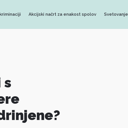
kriminaciji
Akcijski načrt za enakost spolov
Svetovanje
 s
ere
drinjene?