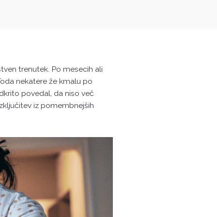
ven trenutek. Po mesecih ali
. Toda nekatere že kmalu po
odkrito povedal, da niso več
ključitev iz pomembnejših