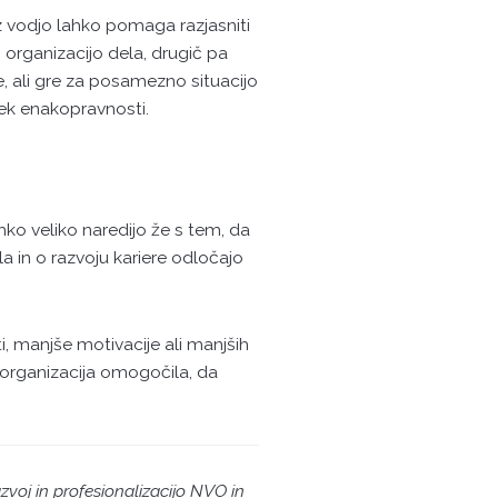
 z vodjo lahko pomaga razjasniti
 organizacijo dela, drugič pa
te, ali gre za posamezno situacijo
ek enakopravnosti.
ko veliko naredijo že s tem, da
la in o razvoju kariere odločajo
, manjše motivacije ali manjših
o organizacija omogočila, da
zvoj in profesionalizacijo NVO in